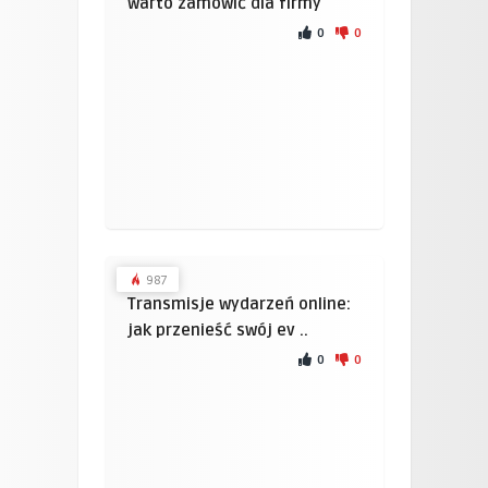
warto zamówić dla firmy
0
0
987
Transmisje wydarzeń online:
jak przenieść swój ev ..
0
0