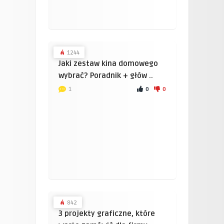
1244
Jaki zestaw kina domowego
wybrać? Poradnik + głów ..
0
0
1
842
3 projekty graficzne, które