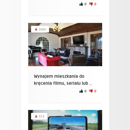
0
0
1456
Wynajem mieszkania do
kręcenia filmu, serialu lub ..
0
0
572