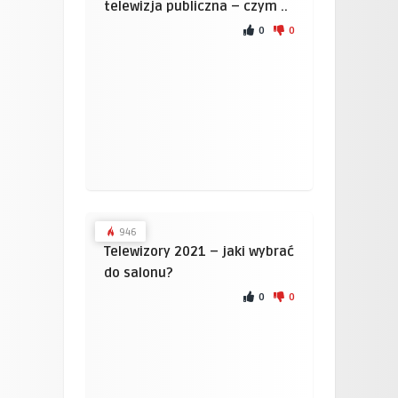
telewizja publiczna – czym ..
0
0
946
Telewizory 2021 – jaki wybrać
do salonu?
0
0