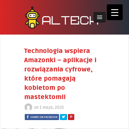
Technologia wspiera
Amazonki – aplikacje i
rozwiązania cyfrowe,
które pomagają
kobietom po
mastektomii
on
1 maja, 2025
SHARE ON FACEBOOK