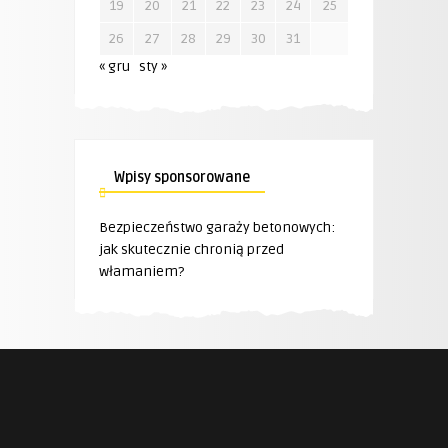
19
20
21
22
23
24
25
26
27
28
29
30
31
« gru
sty »
Wpisy sponsorowane
Bezpieczeństwo garaży betonowych:
jak skutecznie chronią przed
włamaniem?