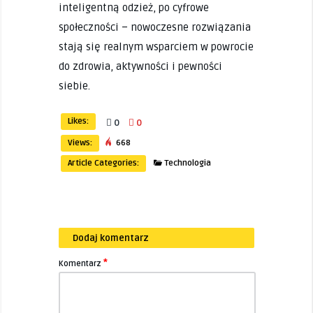
inteligentną odzież, po cyfrowe
społeczności – nowoczesne rozwiązania
stają się realnym wsparciem w powrocie
do zdrowia, aktywności i pewności
siebie.
Likes:
0
0
Views:
668
Article Categories:
Technologia
Dodaj komentarz
*
Komentarz