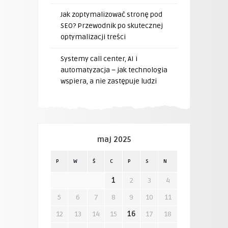
Jak zoptymalizować stronę pod
SEO? Przewodnik po skutecznej
optymalizacji treści
Systemy call center, AI i
automatyzacja – jak technologia
wspiera, a nie zastępuje ludzi
maj 2025
P
W
Ś
C
P
S
N
1
2
3
4
5
6
7
8
9
10
11
12
13
14
15
16
17
18