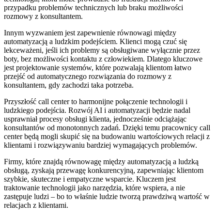
przypadku problemów technicznych lub braku możliwości
rozmowy z konsultantem.
Innym wyzwaniem jest zapewnienie równowagi między
automatyzacją a ludzkim podejściem. Klienci mogą czuć się
lekceważeni, jeśli ich problemy są obsługiwane wyłącznie przez
boty, bez możliwości kontaktu z człowiekiem. Dlatego kluczowe
jest projektowanie systemów, które pozwalają klientom łatwo
przejść od automatycznego rozwiązania do rozmowy z
konsultantem, gdy zachodzi taka potrzeba.
Przyszłość call center to harmonijne połączenie technologii i
ludzkiego podejścia. Rozwój AI i automatyzacji będzie nadal
usprawniał procesy obsługi klienta, jednocześnie odciążając
konsultantów od monotonnych zadań. Dzięki temu pracownicy call
center będą mogli skupić się na budowaniu wartościowych relacji z
klientami i rozwiązywaniu bardziej wymagających problemów.
Firmy, które znajdą równowagę między automatyzacją a ludzką
obsługą, zyskają przewagę konkurencyjną, zapewniając klientom
szybkie, skuteczne i empatyczne wsparcie. Kluczem jest
traktowanie technologii jako narzędzia, które wspiera, a nie
zastępuje ludzi – bo to właśnie ludzie tworzą prawdziwą wartość w
relacjach z klientami.