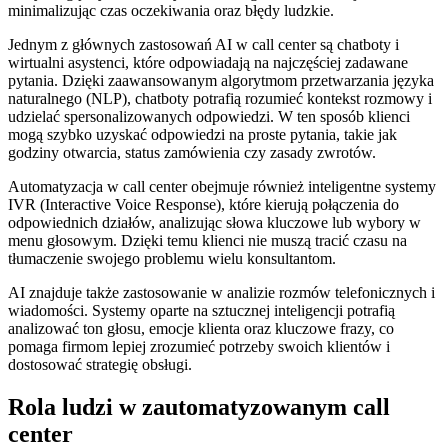
minimalizując czas oczekiwania oraz błędy ludzkie.
Jednym z głównych zastosowań AI w call center są chatboty i
wirtualni asystenci, które odpowiadają na najczęściej zadawane
pytania. Dzięki zaawansowanym algorytmom przetwarzania języka
naturalnego (NLP), chatboty potrafią rozumieć kontekst rozmowy i
udzielać spersonalizowanych odpowiedzi. W ten sposób klienci
mogą szybko uzyskać odpowiedzi na proste pytania, takie jak
godziny otwarcia, status zamówienia czy zasady zwrotów.
Automatyzacja w call center obejmuje również inteligentne systemy
IVR (Interactive Voice Response), które kierują połączenia do
odpowiednich działów, analizując słowa kluczowe lub wybory w
menu głosowym. Dzięki temu klienci nie muszą tracić czasu na
tłumaczenie swojego problemu wielu konsultantom.
AI znajduje także zastosowanie w analizie rozmów telefonicznych i
wiadomości. Systemy oparte na sztucznej inteligencji potrafią
analizować ton głosu, emocje klienta oraz kluczowe frazy, co
pomaga firmom lepiej zrozumieć potrzeby swoich klientów i
dostosować strategię obsługi.
Rola ludzi w zautomatyzowanym call
center