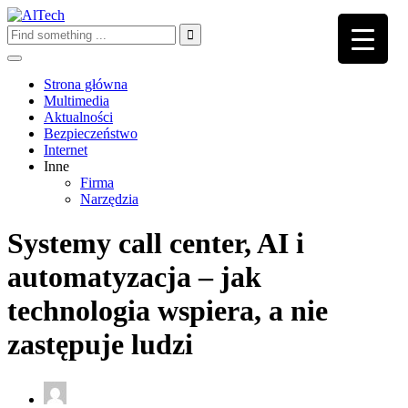
Strona główna
Multimedia
Aktualności
Bezpieczeństwo
Internet
Inne
Firma
Narzędzia
Systemy call center, AI i
automatyzacja – jak
technologia wspiera, a nie
zastępuje ludzi