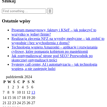
Szukaj
Ostatnie wpisy
Program magazynowy, faktury i KSeF – jak połączyć to
wszystko w jednej firmie?
Realizacja zlecenia NFZ na wyroby medyczne – jak zrobić to
wygodnie i bez wychodzenia z domu?
Technologia wspiera Amazonki – aplikacje i rozwiązania
cyfrowe, które pomagają kobietom po mastektomii
Jak zoptymalizować stronę pod SEO? Przewodnik po
skutecznej optymalizacji treści
Systemy call center, AI i automatyzacja – jak technologia
wspiera, a nie zastępuje ludzi
październik 2024
P
W
Ś
C
P
S
N
1
2
3
4
5
6
7
8
9
10
11
12
13
14
15
16
17
18
19
20
21
22
23
24
25
26
27