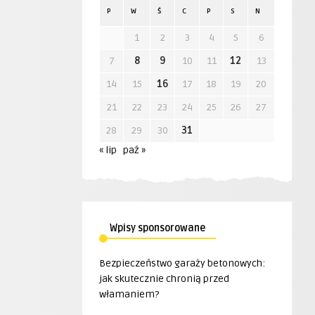
P
W
Ś
C
P
S
N
1
2
3
4
5
6
7
8
9
10
11
12
13
14
15
16
17
18
19
20
21
22
23
24
25
26
27
28
29
30
31
« lip
paź »
Wpisy sponsorowane
Bezpieczeństwo garaży betonowych:
jak skutecznie chronią przed
włamaniem?