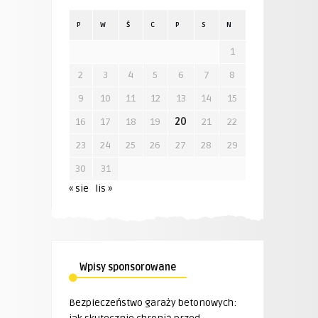
P
W
Ś
C
P
S
N
1
2
3
4
5
6
7
8
9
10
11
12
13
14
15
16
17
18
19
20
21
22
23
24
25
26
27
28
29
30
31
« sie
lis »
Wpisy sponsorowane
Bezpieczeństwo garaży betonowych: