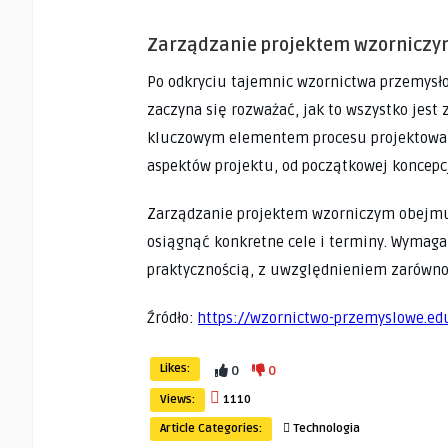
Zarządzanie projektem wzornicz
Po odkryciu tajemnic wzornictwa przemysł
zaczyna się rozważać, jak to wszystko jes
kluczowym elementem procesu projektowani
aspektów projektu, od początkowej koncepcj
Zarządzanie projektem wzorniczym obejmuj
osiągnąć konkretne cele i terminy. Wymag
praktycznością, z uwzględnieniem zarówno e
Źródło:
https://wzornictwo-przemyslowe.ed
Likes:
0
0
Views:
1110
Article Categories:
Technologia