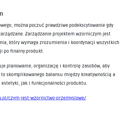
ym
owego, można poczuć prawdziwe podekscytowanie gdy
t zarządzane. Zarządzanie projektem wzorniczym jest
a, który wymaga zrozumienia i koordynacji wszystkich
i po finalny produkt.
e planowanie, organizację i kontrolę zasobów, aby
a to skomplikowanego balansu między kreatywnością a
stetyki, jak i funkcjonalności produktu.
u.pl/czym-jest-wzornictwo-przemyslowe/