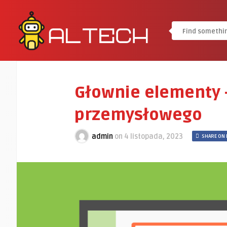
Głownie elementy 
przemysłowego
admin
on
4 listopada, 2023
SHARE ON