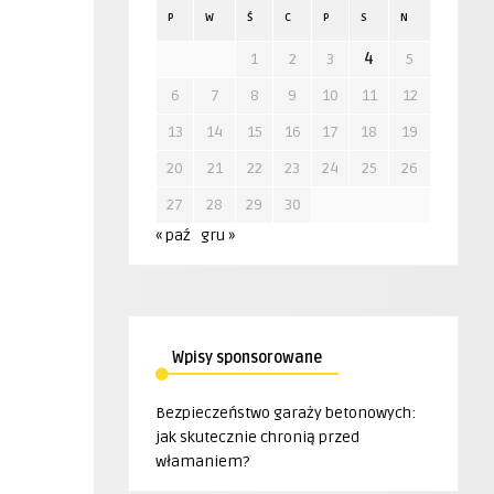
P
W
Ś
C
P
S
N
1
2
3
4
5
6
7
8
9
10
11
12
13
14
15
16
17
18
19
20
21
22
23
24
25
26
27
28
29
30
« paź
gru »
Wpisy sponsorowane
Bezpieczeństwo garaży betonowych:
jak skutecznie chronią przed
włamaniem?