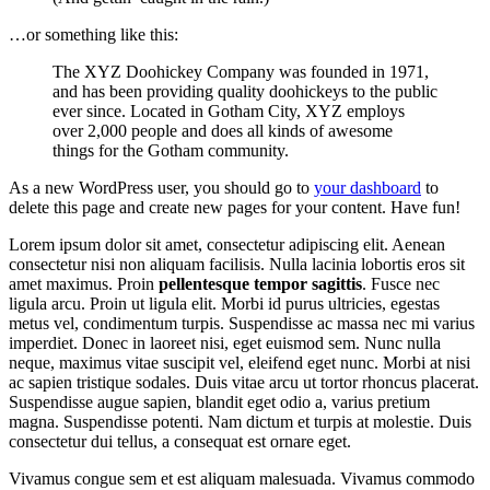
…or something like this:
The XYZ Doohickey Company was founded in 1971,
and has been providing quality doohickeys to the public
ever since. Located in Gotham City, XYZ employs
over 2,000 people and does all kinds of awesome
things for the Gotham community.
As a new WordPress user, you should go to
your dashboard
to
delete this page and create new pages for your content. Have fun!
Lorem ipsum dolor sit amet, consectetur adipiscing elit. Aenean
consectetur nisi non aliquam facilisis. Nulla lacinia lobortis eros sit
amet maximus. Proin
pellentesque tempor sagittis
. Fusce nec
ligula arcu. Proin ut ligula elit. Morbi id purus ultricies, egestas
metus vel, condimentum turpis. Suspendisse ac massa nec mi varius
imperdiet. Donec in laoreet nisi, eget euismod sem. Nunc nulla
neque, maximus vitae suscipit vel, eleifend eget nunc. Morbi at nisi
ac sapien tristique sodales. Duis vitae arcu ut tortor rhoncus placerat.
Suspendisse augue sapien, blandit eget odio a, varius pretium
magna. Suspendisse potenti. Nam dictum et turpis at molestie. Duis
consectetur dui tellus, a consequat est ornare eget.
Vivamus congue sem et est aliquam malesuada. Vivamus commodo