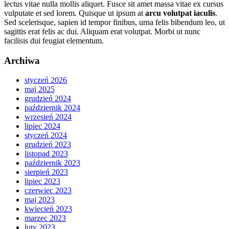
lectus vitae nulla mollis aliquet. Fusce sit amet massa vitae ex cursus
vulputate et sed lorem. Quisque ut ipsum at
arcu volutpat iaculis
.
Sed scelerisque, sapien id tempor finibus, urna felis bibendum leo, ut
sagittis erat felis ac dui. Aliquam erat volutpat. Morbi ut nunc
facilisis dui feugiat elementum.
Archiwa
styczeń 2026
maj 2025
grudzień 2024
październik 2024
wrzesień 2024
lipiec 2024
styczeń 2024
grudzień 2023
listopad 2023
październik 2023
sierpień 2023
lipiec 2023
czerwiec 2023
maj 2023
kwiecień 2023
marzec 2023
luty 2023