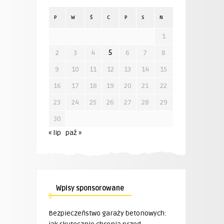
P
W
Ś
C
P
S
N
1
2
3
4
5
6
7
8
9
10
11
12
13
14
15
16
17
18
19
20
21
22
23
24
25
26
27
28
29
30
« lip
paź »
Wpisy sponsorowane
Bezpieczeństwo garaży betonowych: