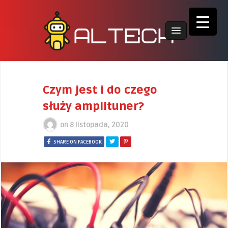
Czym jest i do czego
służy amplituner?
on
8 listopada, 2020
SHARE ON FACEBOOK