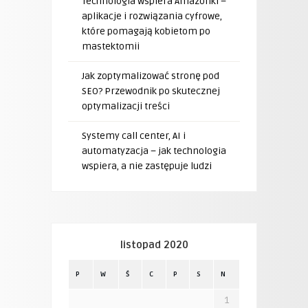
Technologia wspiera Amazonki –
aplikacje i rozwiązania cyfrowe,
które pomagają kobietom po
mastektomii
Jak zoptymalizować stronę pod
SEO? Przewodnik po skutecznej
optymalizacji treści
Systemy call center, AI i
automatyzacja – jak technologia
wspiera, a nie zastępuje ludzi
listopad 2020
P
W
Ś
C
P
S
N
1