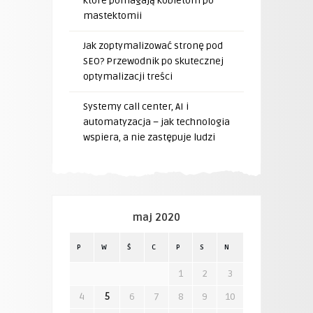
które pomagają kobietom po
mastektomii
Jak zoptymalizować stronę pod
SEO? Przewodnik po skutecznej
optymalizacji treści
Systemy call center, AI i
automatyzacja – jak technologia
wspiera, a nie zastępuje ludzi
maj 2020
P
W
Ś
C
P
S
N
1
2
3
4
5
6
7
8
9
10