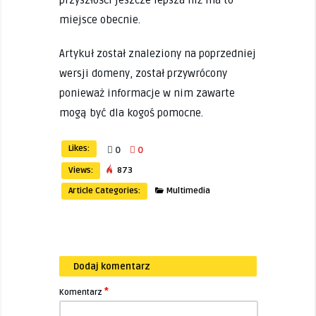
przyszłości jeszcze lepsza niż ma to
miejsce obecnie.
Artykuł został znaleziony na poprzedniej
wersji domeny, został przywrócony
ponieważ informacje w nim zawarte
mogą być dla kogoś pomocne.
Likes:
0
0
Views:
873
Article Categories:
Multimedia
Dodaj komentarz
*
Komentarz