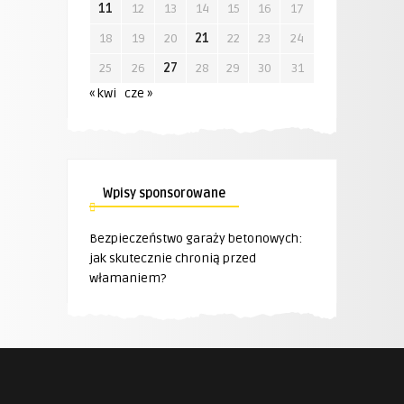
11
12
13
14
15
16
17
18
19
20
21
22
23
24
25
26
27
28
29
30
31
« kwi
cze »
Wpisy sponsorowane
Bezpieczeństwo garaży betonowych:
jak skutecznie chronią przed
włamaniem?