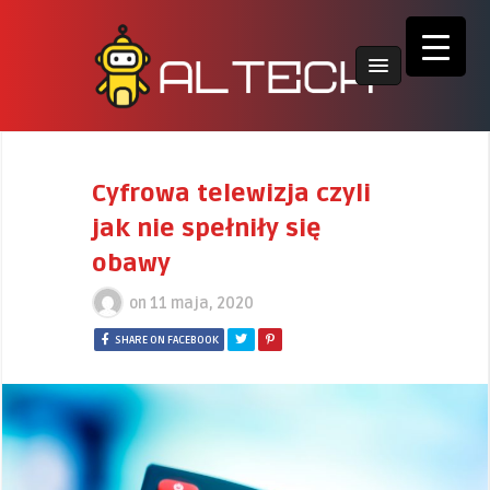
Cyfrowa telewizja czyli
jak nie spełniły się
obawy
on
11 maja, 2020
SHARE ON FACEBOOK