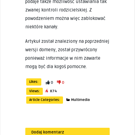
podaje także możliwość ustawiania tak
zwanej kontroli rodzicielskiej. Z
powodzeniem można więc zablokować
niektóre kanały.
Artykuł został znaleziony na poprzedniej
wersji domeny, został przywrócony
ponieważ informacje w nim zawarte
mogą być dla kogoś pomocne.
Likes:
0
0
Views:
874
Article Categories:
Multimedia
Dodaj komentarz