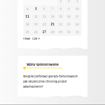
1
2
3
4
5
6
7
8
9
10
11
12
13
14
15
16
17
18
19
20
21
22
23
24
25
26
27
28
29
30
31
« kwi
cze »
Wpisy sponsorowane
Bezpieczeństwo garaży betonowych:
jak skutecznie chronią przed
włamaniem?