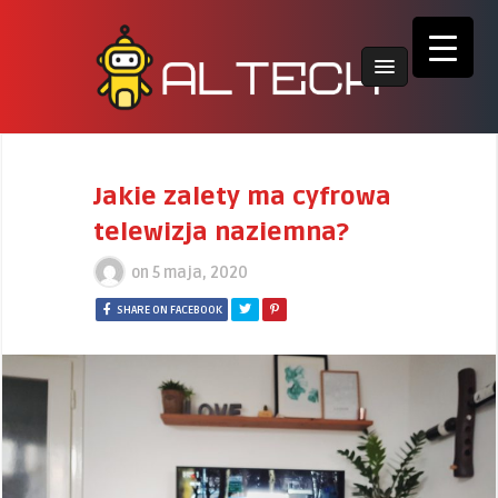
Jakie zalety ma cyfrowa
telewizja naziemna?
on
5 maja, 2020
SHARE ON FACEBOOK