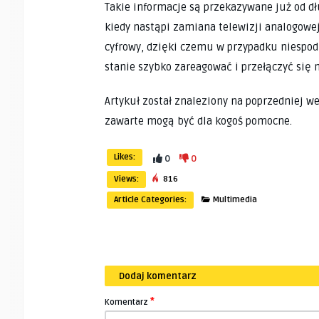
Takie informacje są przekazywane już od dł
kiedy nastąpi zamiana telewizji analogowe
cyfrowy, dzięki czemu w przypadku niespo
stanie szybko zareagować i przełączyć się n
Artykuł został znaleziony na poprzedniej w
zawarte mogą być dla kogoś pomocne.
Likes:
0
0
Views:
816
Article Categories:
Multimedia
Dodaj komentarz
*
Komentarz