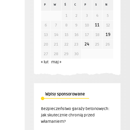
P
W
Ś
C
P
S
N
1
2
3
4
5
6
7
8
9
10
11
12
13
14
15
16
17
18
19
20
21
22
23
24
25
26
27
28
29
30
« lut
maj »
Wpisy sponsorowane
Bezpieczeństwo garaży betonowych:
jak skutecznie chronią przed
włamaniem?