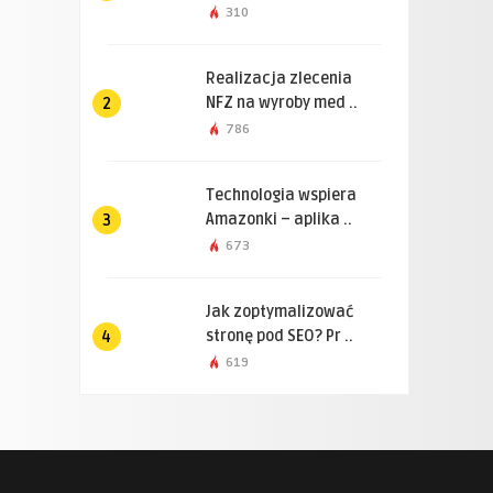
310
Realizacja zlecenia
NFZ na wyroby med ..
2
786
Technologia wspiera
Amazonki – aplika ..
3
673
Jak zoptymalizować
stronę pod SEO? Pr ..
4
619